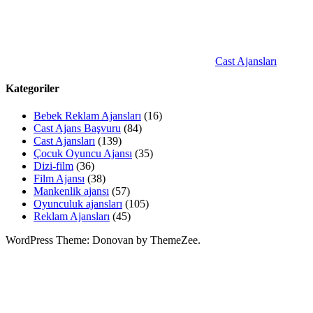
Cast Ajansları
Kategoriler
Bebek Reklam Ajansları
(16)
Cast Ajans Başvuru
(84)
Cast Ajansları
(139)
Çocuk Oyuncu Ajansı
(35)
Dizi-film
(36)
Film Ajansı
(38)
Mankenlik ajansı
(57)
Oyunculuk ajansları
(105)
Reklam Ajansları
(45)
WordPress Theme: Donovan by ThemeZee.