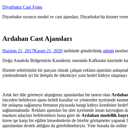
İçeriğe
Diyarbakır Cast Ajans
atla
Diyarbakır oyuncu model ve cast ajansları, Diyarbakır'da hizmet veren
Ardahan Cast Ajansları
Haziran 21, 2017
Kasım 21, 2020
tarihinde gönderilmiş
admin
tarafın
Doğu Anadolu Bölgemizin Karadeniz sınırında Kafkaslar üzerinde kuru
Hizmet sektörünün bir parçası olarak çalışan reklam ajansları anlaşmalı
yönlendirmek iyi bir iletişim ile tüketiciye yani hedef kitleye ulaşmayı
Artık her ilde görmeye alıştığımız ajanslardan bir tanesi olan
Ardahan
önceden belirleyen ajans belirli kurallar ve yöntemler içerisinde tanıt
bir anlaşma sağlanırsa firmanın piyasada hangi kitleyi kendisine hedef
sağlanmaktadır. Reklam ajansları bu süre içerisinde insan kaynağını d
manken adayları belirlenirken buna göre de
Ardahan modellik başv
üzere işe karşı bir eğilim hissedenlerin de birebir görüşmeler yaparak
ajanslardan destek aldığını da görebilmekteyiz. Yine burada da onlin