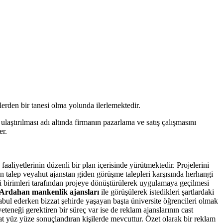
rden bir tanesi olma yolunda ilerlemektedir.
laştırılması adı altında firmanın pazarlama ve satış çalışmasını
er.
aliyetlerinin düzenli bir plan içerisinde yürütmektedir. Projelerini
len talep veyahut ajanstan giden görüşme talepleri karşısında herhangi
kli birimleri tarafından projeye dönüştürülerek uygulamaya geçilmesi
Ardahan mankenlik ajansları
ile görüşülerek istedikleri şartlardaki
bul ederken bizzat şehirde yaşayan başta üniversite öğrencileri olmak
teneği gerektiren bir süreç var ise de reklam ajanslarının cast
at yüz yüze sonuçlandıran kişilerde mevcuttur. Özet olarak bir reklam