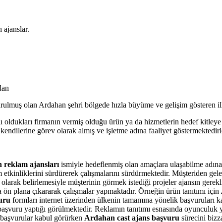
 ajanslar.
dan
lmuş olan Ardahan şehri bölgede hızla büyüme ve gelişim gösteren ille
 oldukları firmanın vermiş olduğu ürün ya da hizmetlerin hedef kitleye u
 kendilerine görev olarak almış ve işletme adına faaliyet göstermektedirl
 reklam ajansları
ismiyle hedeflenmiş olan amaçlara ulaşabilme adına fa
ım etkinliklerini sürdürerek çalışmalarını sürdürmektedir. Müşteriden ge
 olarak belirlemesiyle müşterinin görmek istediği projeler ajansın gere
a ön plana çıkararak çalışmalar yapmaktadır. Örneğin ürün tanıtımı için
uru
formları internet üzerinden ülkenin tamamına yönelik başvuruları ka
 başvuru yaptığı görülmektedir. Reklamın tanıtımı esnasında oyunculuk ye
e başvurular kabul görürken
Ardahan cast
ajans başvuru
sürecini bizz