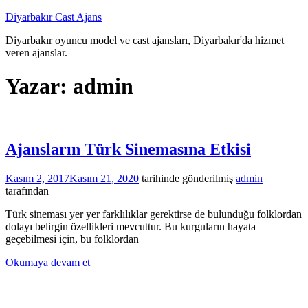
İçeriğe
Diyarbakır Cast Ajans
atla
Diyarbakır oyuncu model ve cast ajansları, Diyarbakır'da hizmet
veren ajanslar.
Yazar:
admin
Ajansların Türk Sinemasına Etkisi
Kasım 2, 2017
Kasım 21, 2020
tarihinde gönderilmiş
admin
tarafından
Türk sineması yer yer farklılıklar gerektirse de bulunduğu folklordan
dolayı belirgin özellikleri mevcuttur. Bu kurguların hayata
geçebilmesi için, bu folklordan
Okumaya devam et