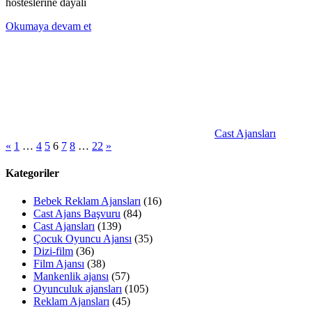
hosteslerine dayalı
Okumaya devam et
Cast Ajansları
Yazı
Önceki
Sonraki
«
1
…
4
5
6
7
8
…
22
»
yazılar
yazılar
sayfalaması
Kategoriler
Bebek Reklam Ajansları
(16)
Cast Ajans Başvuru
(84)
Cast Ajansları
(139)
Çocuk Oyuncu Ajansı
(35)
Dizi-film
(36)
Film Ajansı
(38)
Mankenlik ajansı
(57)
Oyunculuk ajansları
(105)
Reklam Ajansları
(45)