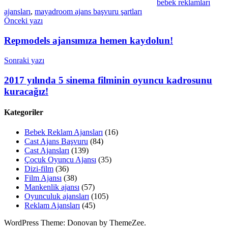
bebek reklamları
ajansları
,
mayadroom ajans başvuru şartları
Yazı
Önceki yazı
gezinmesi
Repmodels ajansımıza hemen kaydolun!
Sonraki yazı
2017 yılında 5 sinema filminin oyuncu kadrosunu
kuracağız!
Kategoriler
Bebek Reklam Ajansları
(16)
Cast Ajans Başvuru
(84)
Cast Ajansları
(139)
Çocuk Oyuncu Ajansı
(35)
Dizi-film
(36)
Film Ajansı
(38)
Mankenlik ajansı
(57)
Oyunculuk ajansları
(105)
Reklam Ajansları
(45)
WordPress Theme: Donovan by ThemeZee.