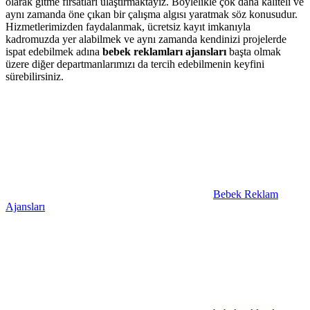
olarak gitme fırsatları ulaştırmaktayız. Böylelikle çok daha kaliteli ve
aynı zamanda öne çıkan bir çalışma algısı yaratmak söz konusudur.
Hizmetlerimizden faydalanmak, ücretsiz kayıt imkanıyla
kadromuzda yer alabilmek ve aynı zamanda kendinizi projelerde
ispat edebilmek adına
bebek reklamları ajansları
başta olmak
üzere diğer departmanlarımızı da tercih edebilmenin keyfini
sürebilirsiniz.
Bebek Reklam
Ajansları