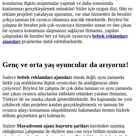
konularına ilişkin araştırmalar yapmak ve daha sonrasında
katılımınızı gerçekleştirmek mümkün! Sizler için uygun dizi, film ve
reklam projeleri yakalayan ajansımız, var olan hizmetleri ile beraber
çokça tanınan bir oyuncu olmanıza aracılık etmektedir. Böylesi bir
çalışma ile beraber pek çok oyuncuya hizmetler sunan ve öne çıkan
bir oyuncu konumuna ulaşmanızı sağlayan firmamız, yapılan
çalışmaları ile beraber her yıl birçok oyuncuyu
bebek reklamları
ajansları
projelerine dahil edebilmektedir.
Genç ve orta yaş oyuncular da arıyoruz!
Sadece
bebek reklamları ajansları
olarak değil, aynı zamanda
farklı yaş aralıklarına ilişkin oyuncuları da aradığımızın altını
çiziyoruz! Böylesi bir çalışma ile çok daha tanınan ve aynı zamanda
öne çıkan oyuncu adaylarına istihdam ortamları yaratan firmamız,
Türkiye’de ise marka olarak gösterilmektedir. Bu kapsamda ise yeni
çekilecek olan projelere katılım gerçekleştirmeniz ve tanınan bir
oyuncu adayı konumuna ulaşabilmeniz bakımından hemen bizlerle
irtibata geçmekten geri kalmayın.
Sizlere
Mayadroom ajans başvuru şartları
üzerinden sunmuş
olduğumuz çalışmalar ile dizilere ana cast veya bölüm oyuncusu