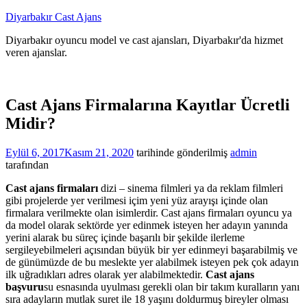
İçeriğe
Diyarbakır Cast Ajans
atla
Diyarbakır oyuncu model ve cast ajansları, Diyarbakır'da hizmet
veren ajanslar.
Cast Ajans Firmalarına Kayıtlar Ücretli
Midir?
Eylül 6, 2017
Kasım 21, 2020
tarihinde gönderilmiş
admin
tarafından
Cast ajans firmaları
dizi – sinema filmleri ya da reklam filmleri
gibi projelerde yer verilmesi içim yeni yüz arayışı içinde olan
firmalara verilmekte olan isimlerdir. Cast ajans firmaları oyuncu ya
da model olarak sektörde yer edinmek isteyen her adayın yanında
yerini alarak bu süreç içinde başarılı bir şekilde ilerleme
sergileyebilmeleri açısından büyük bir yer edinmeyi başarabilmiş ve
de günümüzde de bu meslekte yer alabilmek isteyen pek çok adayın
ilk uğradıkları adres olarak yer alabilmektedir.
Cast ajans
başvuru
su esnasında uyulması gerekli olan bir takım kuralların yanı
sıra adayların mutlak suret ile 18 yaşını doldurmuş bireyler olması