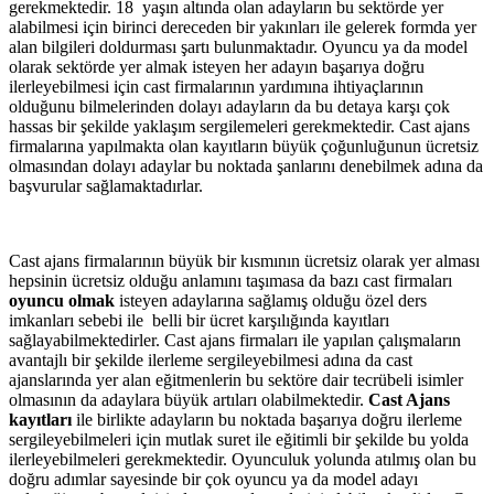
gerekmektedir. 18 yaşın altında olan adayların bu sektörde yer
alabilmesi için birinci dereceden bir yakınları ile gelerek formda yer
alan bilgileri doldurması şartı bulunmaktadır. Oyuncu ya da model
olarak sektörde yer almak isteyen her adayın başarıya doğru
ilerleyebilmesi için cast firmalarının yardımına ihtiyaçlarının
olduğunu bilmelerinden dolayı adayların da bu detaya karşı çok
hassas bir şekilde yaklaşım sergilemeleri gerekmektedir. Cast ajans
firmalarına yapılmakta olan kayıtların büyük çoğunluğunun ücretsiz
olmasından dolayı adaylar bu noktada şanlarını denebilmek adına da
başvurular sağlamaktadırlar.
Cast ajans firmalarının büyük bir kısmının ücretsiz olarak yer alması
hepsinin ücretsiz olduğu anlamını taşımasa da bazı cast firmaları
oyuncu olmak
isteyen adaylarına sağlamış olduğu özel ders
imkanları sebebi ile belli bir ücret karşılığında kayıtları
sağlayabilmektedirler. Cast ajans firmaları ile yapılan çalışmaların
avantajlı bir şekilde ilerleme sergileyebilmesi adına da cast
ajanslarında yer alan eğitmenlerin bu sektöre dair tecrübeli isimler
olmasının da adaylara büyük artıları olabilmektedir.
Cast Ajans
kayıtları
ile birlikte adayların bu noktada başarıya doğru ilerleme
sergileyebilmeleri için mutlak suret ile eğitimli bir şekilde bu yolda
ilerleyebilmeleri gerekmektedir. Oyunculuk yolunda atılmış olan bu
doğru adımlar sayesinde bir çok oyuncu ya da model adayı