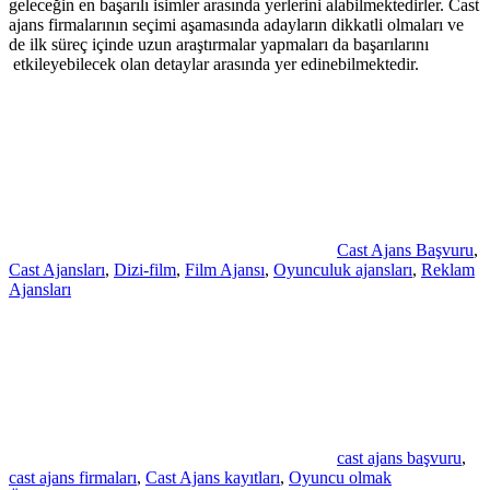
geleceğin en başarılı isimler arasında yerlerini alabilmektedirler. Cast
ajans firmalarının seçimi aşamasında adayların dikkatli olmaları ve
de ilk süreç içinde uzun araştırmalar yapmaları da başarılarını
etkileyebilecek olan detaylar arasında yer edinebilmektedir.
Cast Ajans Başvuru
,
Cast Ajansları
,
Dizi-film
,
Film Ajansı
,
Oyunculuk ajansları
,
Reklam
Ajansları
cast ajans başvuru
,
cast ajans firmaları
,
Cast Ajans kayıtları
,
Oyuncu olmak