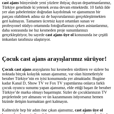
cast ajans
bünyesinde yeni yüzlere ihtiyaç duyan departmanlarımız,
Türkiye genelinde ki yetenek avına devam etmektedir. 10 farklı ilde
yer alan şubelerimize doğrudan kaydolmak ve ajansımızın bir
parçası olabilmek adına siz de başvurularınızı gerçekleştirmekten
geri kalmayın. Tamamen ücretsiz kayıt ortamları sunan ve
profesyonel stüdyo ortamında fotoğraflarınızı çeken asistanlarımız,
daha sonrasında ise hız kesmeden proje sunumlarınızı
gerçekleştiriyor, bu sayede
cast ajans üye ol
konusunda ise çeşitli
imkanları tarafınıza ulaştırıyor.
Çocuk cast ajans arayışlarımız sürüyor!
Çocuk cast ajans
arayışlarını hız kesmeden sürdüren ve sizlere bu
noktada birçok kolaylık sunan ajansımız, var olan hizmetleriyle
beraber Türkiye’nin en iyisi konumunda yer almaktadır. Bugüne
kadar Kanal D, Show TV ve Fox TV yapımlarına onlarca farklı
çocuk oyuncu sunumu yapan ajansımız, elde ettiği başarı ile beraber
Türkiye’de marka olmayı başarmıştır. Sizler de çocuklarınızın TV
projelerinde yer almasını ve ün kazanmasını istiyorsanız hemen
bizimle iletişim kurmaktan geri kalmayın.
Kalitesiyle hep bir adım öne çıkan ajansımız,
cast ajans üye ol