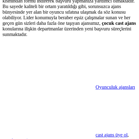
kısmından formu indirerek başvuru yapmanıza yardımcı olmaktadır.
Bu sayede kaliteli bir ortam yaratıldığı gibi, sorunsuzca ajans
bünyesinde yer alan bir oyuncu sıfatına ulaşmak da söz konusu
olabiliyor. Lider konumuyla beraber eşsiz çalışmalar sunan ve her
geçen gün sizleri daha fazla öne taşıyan ajansımız,
çocuk cast ajans
konularına ilişkin departmanlar üzerinden yeni başvuru süreçlerini
sunmaktadır.
Oyunculuk ajansları
cast ajans üye ol
,