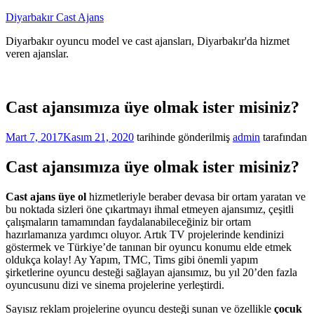
İçeriğe
Diyarbakır Cast Ajans
atla
Diyarbakır oyuncu model ve cast ajansları, Diyarbakır'da hizmet
veren ajanslar.
Cast ajansımıza üye olmak ister misiniz?
Mart 7, 2017
Kasım 21, 2020
tarihinde gönderilmiş
admin
tarafından
Cast ajansımıza üye olmak ister misiniz?
Cast ajans üye ol
hizmetleriyle beraber devasa bir ortam yaratan ve
bu noktada sizleri öne çıkartmayı ihmal etmeyen ajansımız, çeşitli
çalışmaların tamamından faydalanabileceğiniz bir ortam
hazırlamanıza yardımcı oluyor. Artık TV projelerinde kendinizi
göstermek ve Türkiye’de tanınan bir oyuncu konumu elde etmek
oldukça kolay! Ay Yapım, TMC, Tims gibi önemli yapım
şirketlerine oyuncu desteği sağlayan ajansımız, bu yıl 20’den fazla
oyuncusunu dizi ve sinema projelerine yerleştirdi.
Sayısız reklam projelerine oyuncu desteği sunan ve özellikle
çocuk