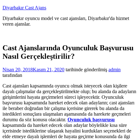
İçeriğe
Diyarbakır Cast Ajans
atla
Diyarbakır oyuncu model ve cast ajansları, Diyarbakır'da hizmet
veren ajanslar.
Cast Ajanslarında Oyunculuk Başvurusu
Nasıl Gerçekleştirilir?
Nisan 20, 2018
Kasım 21, 2020
tarihinde gönderilmiş
admin
tarafından
Cast ajansları kapsamında oyuncu olmak isteyecek olan kişilere
dayalı çalışmalar da gerçekleştirilmekte olup; bu alanda da adayların
girişimlerini hayata geçirmeleri süreci işleyecektir. Oyunculuk
başvurusu kapsamında hareket edecek olan adayların; cast ajansları
ile beraber doğrudan bir çalışma içerisine girerek bu alanda da
istedikleri sonuçlara ulaşmaları aşamasında da harekete geçmeleri
durumu da söz konusu olacaktır.
Oyunculuk başvurusu
kapsamında da hareket edecek olan adaylar böylelikle kısa süre
içerisinde istediklerine ulaşarak hayalini kurdukları seçenekleri de
elde etmeye dayalı işlemleri de hayata geçirme konusunda da ilgi