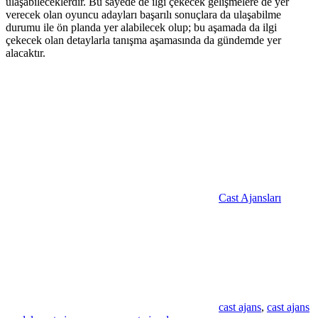
ulaşabileceklerdir. Bu sayede de ilgi çekecek gelişmelere de yer
verecek olan oyuncu adayları başarılı sonuçlara da ulaşabilme
durumu ile ön planda yer alabilecek olup; bu aşamada da ilgi
çekecek olan detaylarla tanışma aşamasında da gündemde yer
alacaktır.
Cast Ajansları
cast ajans
,
cast ajans