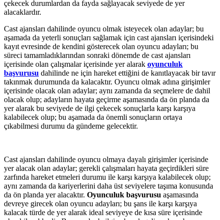
çekecek durumlardan da fayda sağlayacak seviyede de yer
alacaklardır.
Cast ajansları dahilinde oyuncu olmak isteyecek olan adaylar; bu
aşamada da yeterli sonuçları sağlamak için cast ajansları içerisindeki
kayıt evresinde de kendini gösterecek olan oyuncu adayları; bu
süreci tamamladıklarından sonraki dönemde de cast ajansları
içerisinde olan çalışmalar içerisinde yer alarak
oyunculuk
başvurusu
dahilinde ne için hareket ettiğini de kanıtlayacak bir tavır
takınmak durumunda da kalacaktır. Oyuncu olmak adına girişimler
içerisinde olacak olan adaylar; aynı zamanda da seçmelere de dahil
olacak olup; adayların hayata geçirme aşamasında da ön planda da
yer alarak bu seviyede de ilgi çekecek sonuçlarla karşı karşıya
kalabilecek olup; bu aşamada da önemli sonuçların ortaya
çıkabilmesi durumu da gündeme gelecektir.
Cast ajansları dahilinde oyuncu olmaya dayalı girişimler içerisinde
yer alacak olan adaylar; gerekli çalışmaları hayata geçirdikleri süre
zarfında hareket etmeleri durumu ile karşı karşıya kalabilecek olup;
aynı zamanda da kariyerlerini daha üst seviyelere taşıma konusunda
da ön planda yer alacaktır.
Oyunculuk başvurusu
aşamasında
devreye girecek olan oyuncu adayları; bu şans ile karşı karşıya
kalacak türde de yer alarak ideal seviyeye de kısa süre içerisinde