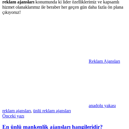
reklam ajansları
konumunda ki lider özelliklerimiz ve kapsamlı
hizmet olanaklarımız ile beraber her geçen gün daha fazla ön plana
çıkıyoruz!
Reklam Ajansları
anadolu yakası
reklam ajansları
,
ünlü reklam ajansları
Yazı
Önceki yazı
gezinmesi
En ünlü mankenlik ajansları hangileridir?