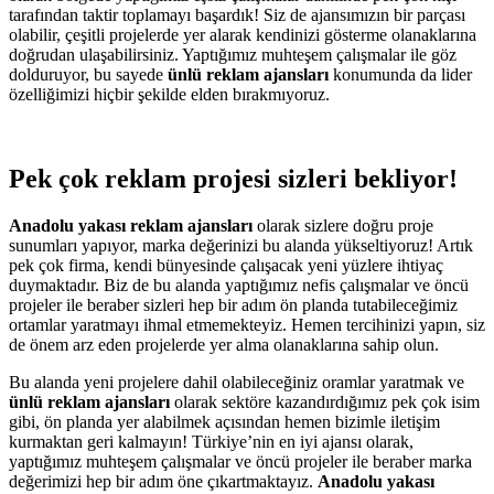
tarafından taktir toplamayı başardık! Siz de ajansımızın bir parçası
olabilir, çeşitli projelerde yer alarak kendinizi gösterme olanaklarına
doğrudan ulaşabilirsiniz. Yaptığımız muhteşem çalışmalar ile göz
dolduruyor, bu sayede
ünlü reklam ajansları
konumunda da lider
özelliğimizi hiçbir şekilde elden bırakmıyoruz.
Pek çok reklam projesi sizleri bekliyor!
Anadolu yakası reklam ajansları
olarak sizlere doğru proje
sunumları yapıyor, marka değerinizi bu alanda yükseltiyoruz! Artık
pek çok firma, kendi bünyesinde çalışacak yeni yüzlere ihtiyaç
duymaktadır. Biz de bu alanda yaptığımız nefis çalışmalar ve öncü
projeler ile beraber sizleri hep bir adım ön planda tutabileceğimiz
ortamlar yaratmayı ihmal etmemekteyiz. Hemen tercihinizi yapın, siz
de önem arz eden projelerde yer alma olanaklarına sahip olun.
Bu alanda yeni projelere dahil olabileceğiniz oramlar yaratmak ve
ünlü reklam ajansları
olarak sektöre kazandırdığımız pek çok isim
gibi, ön planda yer alabilmek açısından hemen bizimle iletişim
kurmaktan geri kalmayın! Türkiye’nin en iyi ajansı olarak,
yaptığımız muhteşem çalışmalar ve öncü projeler ile beraber marka
değerimizi hep bir adım öne çıkartmaktayız.
Anadolu yakası