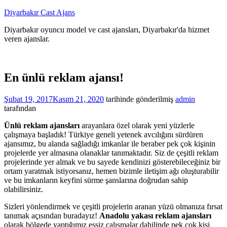
İçeriğe
Diyarbakır Cast Ajans
atla
Diyarbakır oyuncu model ve cast ajansları, Diyarbakır'da hizmet
veren ajanslar.
En ünlü reklam ajansı!
Şubat 19, 2017
Kasım 21, 2020
tarihinde gönderilmiş
admin
tarafından
Ünlü reklam ajansları
arayanlara özel olarak yeni yüzlerle
çalışmaya başladık! Türkiye geneli yetenek avcılığını sürdüren
ajansımız, bu alanda sağladığı imkanlar ile beraber pek çok kişinin
projelerde yer almasına olanaklar tanımaktadır. Siz de çeşitli reklam
projelerinde yer almak ve bu sayede kendinizi gösterebileceğiniz bir
ortam yaratmak istiyorsanız, hemen bizimle iletişim ağı oluşturabilir
ve bu imkanların keyfini sürme şanslarına doğrudan sahip
olabilirsiniz.
Sizleri yönlendirmek ve çeşitli projelerin aranan yüzü olmanıza fırsat
tanımak açısından buradayız!
Anadolu yakası reklam ajansları
olarak bölgede yaptığımız eşsiz çalışmalar dahilinde pek çok kişi