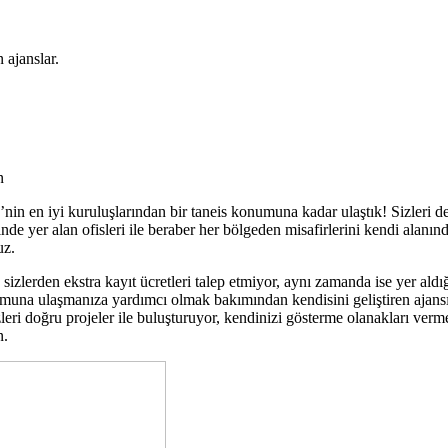
 ajanslar.
n
’nin en iyi kuruluşlarından bir taneis konumuna kadar ulaştık! Sizleri 
nde yer alan ofisleri ile beraber her bölgeden misafirlerini kendi alanı
uz.
sizlerden ekstra kayıt ücretleri talep etmiyor, aynı zamanda ise yer aldı
onumuna ulaşmanıza yardımcı olmak bakımından kendisini geliştiren ajan
eri doğru projeler ile buluşturuyor, kendinizi gösterme olanakları ver
n.