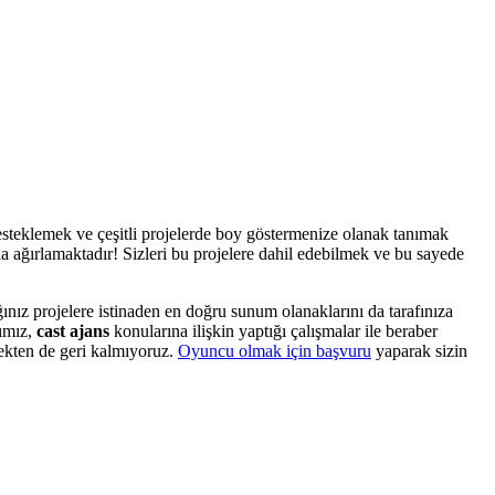
desteklemek ve çeşitli projelerde boy göstermenize olanak tanımak
nda ağırlamaktadır! Sizleri bu projelere dahil edebilmek ve bu sayede
ğınız projelere istinaden en doğru sunum olanaklarını da tarafınıza
sımız,
cast ajans
konularına ilişkin yaptığı çalışmalar ile beraber
mekten de geri kalmıyoruz.
Oyuncu olmak için başvuru
yaparak sizin