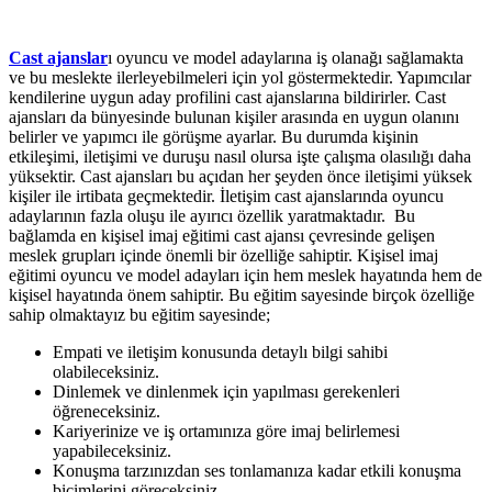
Cast ajanslar
ı oyuncu ve model adaylarına iş olanağı sağlamakta
ve bu meslekte ilerleyebilmeleri için yol göstermektedir. Yapımcılar
kendilerine uygun aday profilini cast ajanslarına bildirirler. Cast
ajansları da bünyesinde bulunan kişiler arasında en uygun olanını
belirler ve yapımcı ile görüşme ayarlar. Bu durumda kişinin
etkileşimi, iletişimi ve duruşu nasıl olursa işte çalışma olasılığı daha
yüksektir. Cast ajansları bu açıdan her şeyden önce iletişimi yüksek
kişiler ile irtibata geçmektedir. İletişim cast ajanslarında oyuncu
adaylarının fazla oluşu ile ayırıcı özellik yaratmaktadır. Bu
bağlamda en kişisel imaj eğitimi cast ajansı çevresinde gelişen
meslek grupları içinde önemli bir özelliğe sahiptir. Kişisel imaj
eğitimi oyuncu ve model adayları için hem meslek hayatında hem de
kişisel hayatında önem sahiptir. Bu eğitim sayesinde birçok özelliğe
sahip olmaktayız bu eğitim sayesinde;
Empati ve iletişim konusunda detaylı bilgi sahibi
olabileceksiniz.
Dinlemek ve dinlenmek için yapılması gerekenleri
öğreneceksiniz.
Kariyerinize ve iş ortamınıza göre imaj belirlemesi
yapabileceksiniz.
Konuşma tarzınızdan ses tonlamanıza kadar etkili konuşma
biçimlerini göreceksiniz.