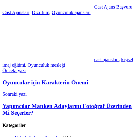
Cast Ajans Başvuru
,
Cast Ajansları
,
Dizi-film
,
Oyunculuk ajansları
cast ajansları
,
kişisel
imaj eğitimi
,
Oyunculuk mesleği
Yazı
Önceki yazı
gezinmesi
Oyuncular için Karakterin Önemi
Sonraki yazı
Yapımcılar Manken Adaylarını Fotoğraf Üzerinden
Mi Seçerler?
Kategoriler