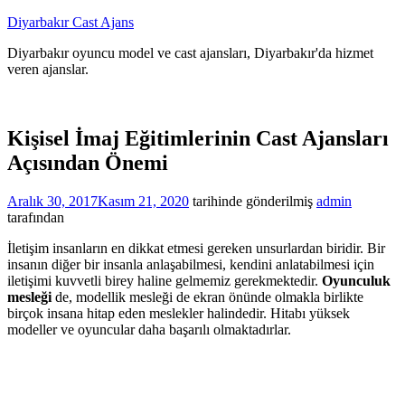
İçeriğe
Diyarbakır Cast Ajans
atla
Diyarbakır oyuncu model ve cast ajansları, Diyarbakır'da hizmet
veren ajanslar.
Kişisel İmaj Eğitimlerinin Cast Ajansları
Açısından Önemi
Aralık 30, 2017
Kasım 21, 2020
tarihinde gönderilmiş
admin
tarafından
İletişim insanların en dikkat etmesi gereken unsurlardan biridir. Bir
insanın diğer bir insanla anlaşabilmesi, kendini anlatabilmesi için
iletişimi kuvvetli birey haline gelmemiz gerekmektedir.
Oyunculuk
mesleği
de, modellik mesleği de ekran önünde olmakla birlikte
birçok insana hitap eden meslekler halindedir. Hitabı yüksek
modeller ve oyuncular daha başarılı olmaktadırlar.