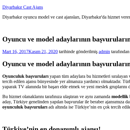
İçeriğe
Diyarbakır Cast Ajans
atla
Diyarbakır oyuncu model ve cast ajansları, Diyarbakır'da hizmet veren
Oyuncu ve model adaylarının başvuruların
Mart 16, 2017
Kasım 21, 2020
tarihinde gönderilmiş
admin
tarafından
Oyuncu ve model adaylarının başvuruların
Oyunculuk başvuruları
yapan tüm adaylara bu hizmetleri sıralayan v
tercih edilen ajansı bünyesinde yer almanıza yardımcı olmaktadır. Tür
yaparak TV alanında bir başarı elde etmek ve yeni meslek gruplarını d
Bu hizmet olanaklarını tarafınıza ulaştıran ve aynı zamanda
modellik 
aday, Türkiye genelinden yapılan başvurular ile beraber ajansımıza dahi
oyunculuk başvuruları
adı altında ise Türkiye’nin en çok tercih edi
Türkiye’nin en donanımlı ajansı!