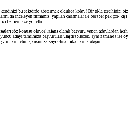
endinizi bu sektörde göstermek oldukça kolay! Bir tıkla tercihinizi biz
rını da inceleyen firmamız, yapılan çalışmalar ile beraber pek çok kişi
nizi hemen bize yöneltin.
rsatları söz konusu oluyor! Ajans olarak başvuru yapan adaylardan herha
yuncu adayı tarafımıza başvuruları ulaştırabilecek, aynı zamanda ise
oy
şvuruları iletin, ajansımıza kaydolma imkanlarına ulaşın.