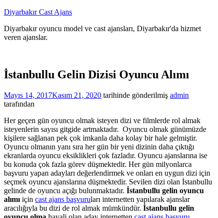
İçeriğe
Diyarbakır Cast Ajans
atla
Diyarbakır oyuncu model ve cast ajansları, Diyarbakır'da hizmet
veren ajanslar.
İstanbullu Gelin Dizisi Oyuncu Alımı
Mayıs 14, 2017
Kasım 21, 2020
tarihinde gönderilmiş
admin
tarafından
Her geçen gün oyuncu olmak isteyen dizi ve filmlerde rol almak
isteyenlerin sayısı gitgide artmaktadır. Oyuncu olmak günümüzde
kişilere sağlanan pek çok imkanla daha kolay bir hale gelmiştir.
Oyuncu olmanın yanı sıra her gün bir yeni dizinin daha çıktığı
ekranlarda oyuncu eksiklikleri çok fazladır. Oyuncu ajanslarına ise
bu konuda çok fazla görev düşmektedir. Her gün milyonlarca
başvuru yapan adayları değerlendirmek ve onları en uygun dizi için
seçmek oyuncu ajanslarına düşmektedir. Sevilen dizi olan İstanbullu
gelinde de oyuncu açığı bulunmaktadır.
İstanbullu gelin oyuncu
alımı
için
cast ajans başvuru
ları internetten yapılarak ajanslar
aracılığıyla bu dizi de rol almak mümkündür.
İstanbullu gelin
oyuncu olma
hayali olan aday internetten
cast ajans başvuru