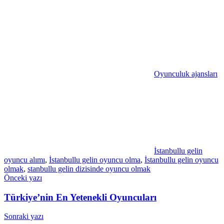
Oyunculuk ajansları
İstanbullu gelin
oyuncu alımı
,
İstanbullu gelin oyuncu olma
,
İstanbullu gelin oyuncu
olmak
,
stanbullu gelin dizisinde oyuncu olmak
Yazı
Önceki yazı
gezinmesi
Türkiye’nin En Yetenekli Oyuncuları
Sonraki yazı