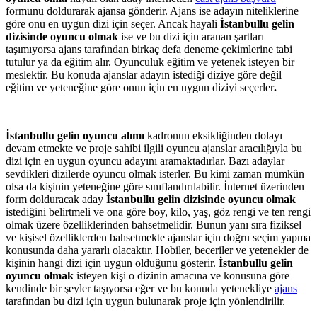
formunu doldurarak ajansa gönderir. Ajans ise adayın niteliklerine
göre onu en uygun dizi için seçer. Ancak hayali
İstanbullu gelin
dizisinde oyuncu olmak
ise ve bu dizi için aranan şartları
taşımıyorsa ajans tarafından birkaç defa deneme çekimlerine tabi
tutulur ya da eğitim alır. Oyunculuk eğitim ve yetenek isteyen bir
meslektir. Bu konuda ajanslar adayın istediği diziye göre değil
eğitim ve yeteneğine göre onun için en uygun diziyi seçerler
.
İstanbullu gelin oyuncu alımı
kadronun eksikliğinden dolayı
devam etmekte ve proje sahibi ilgili oyuncu ajanslar aracılığıyla bu
dizi için en uygun oyuncu adayını aramaktadırlar. Bazı adaylar
sevdikleri dizilerde oyuncu olmak isterler. Bu kimi zaman mümkün
olsa da kişinin yeteneğine göre sınıflandırılabilir. İnternet üzerinden
form dolduracak aday
İstanbullu gelin dizisinde oyuncu olmak
istediğini belirtmeli ve ona göre boy, kilo, yaş, göz rengi ve ten rengi
olmak üzere özelliklerinden bahsetmelidir. Bunun yanı sıra fiziksel
ve kişisel özelliklerden bahsetmekte ajanslar için doğru seçim yapma
konusunda daha yararlı olacaktır. Hobiler, beceriler ve yetenekler de
kişinin hangi dizi için uygun olduğunu gösterir.
İstanbullu gelin
oyuncu olmak
isteyen kişi o dizinin amacına ve konusuna göre
kendinde bir şeyler taşıyorsa eğer ve bu konuda yetenekliye
ajans
tarafından bu dizi için uygun bulunarak proje için yönlendirilir.