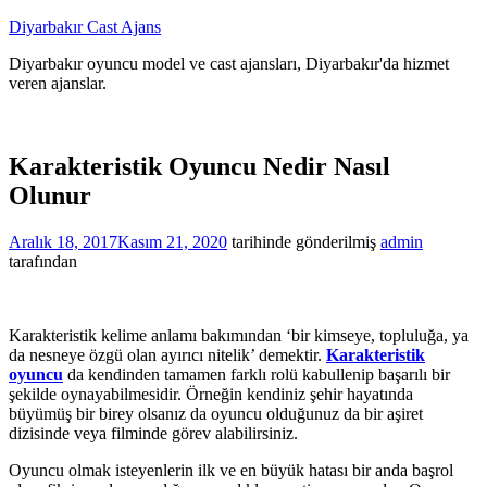
İçeriğe
Diyarbakır Cast Ajans
atla
Diyarbakır oyuncu model ve cast ajansları, Diyarbakır'da hizmet
veren ajanslar.
Karakteristik Oyuncu Nedir Nasıl
Olunur
Aralık 18, 2017
Kasım 21, 2020
tarihinde gönderilmiş
admin
tarafından
Karakteristik kelime anlamı bakımından ‘bir kimseye, topluluğa, ya
da nesneye özgü olan ayırıcı nitelik’ demektir.
Karakteristik
oyuncu
da kendinden tamamen farklı rolü kabullenip başarılı bir
şekilde oynayabilmesidir. Örneğin kendiniz şehir hayatında
büyümüş bir birey olsanız da oyuncu olduğunuz da bir aşiret
dizisinde veya filminde görev alabilirsiniz.
Oyuncu olmak isteyenlerin ilk ve en büyük hatası bir anda başrol