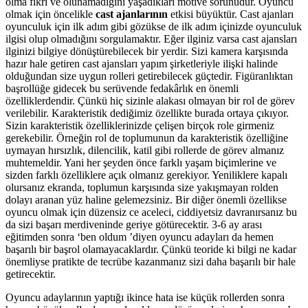
olma fikri ve olunamadığını yaşadıkları motive sorunudur. Oyuncu
olmak için öncelikle
cast ajanlarının
etkisi büyüktür. Cast ajanları
oyunculuk için ilk adım gibi gözükse de ilk adım içinizde oyunculuk
ilgisi olup olmadığını sorgulamaktır. Eğer ilginiz varsa cast ajansları
ilginizi bilgiye dönüştürebilecek bir yerdir. Sizi kamera karşısında
hazır hale getiren cast ajansları yapım şirketleriyle ilişki halinde
olduğundan size uygun rolleri getirebilecek güçtedir. Figüranlıktan
başrollüğe gidecek bu serüvende fedakârlık en önemli
özelliklerdendir. Çünkü hiç sizinle alakası olmayan bir rol de görev
verilebilir. Karakteristik dediğimiz özellikte burada ortaya çıkıyor.
Sizin karakteristik özelliklerinizde çelişen birçok role girmeniz
gerekebilir. Örneğin rol de toplumunun da karakteristik özelliğine
uymayan hırsızlık, dilencilik, katil gibi rollerde de görev almanız
muhtemeldir. Yani her şeyden önce farklı yaşam biçimlerine ve
sizden farklı özelliklere açık olmanız gerekiyor. Yeniliklere kapalı
olursanız ekranda, toplumun karşısında size yakışmayan rolden
dolayı aranan yüz haline gelemezsiniz. Bir diğer önemli özellikse
oyuncu olmak için düzensiz ce aceleci, ciddiyetsiz davranırsanız bu
da sizi başarı merdiveninde geriye götürecektir. 3-6 ay arası
eğitimden sonra ‘ben oldum ’diyen oyuncu adayları da hemen
başarılı bir başrol olamayacaklardır. Çünkü teoride ki bilgi ne kadar
önemliyse pratikte de tecrübe kazanmanız sizi daha başarılı bir hale
getirecektir.
Oyuncu adaylarının yaptığı ikince hata ise küçük rollerden sonra