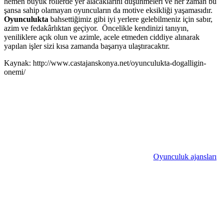
hemen büyük rollerde yer alacaklarını düşünmeleri ve her zaman bu
şansa sahip olamayan oyuncuların da motive eksikliği yaşamasıdır.
Oyunculukta
bahsettiğimiz gibi iyi yerlere gelebilmeniz için sabır,
azim ve fedakârlıktan geçiyor. Öncelikle kendinizi tanıyın,
yeniliklere açık olun ve azimle, acele etmeden ciddiye alınarak
yapılan işler sizi kısa zamanda başarıya ulaştıracaktır.
Kaynak: http://www.castajanskonya.net/oyunculukta-dogalligin-
onemi/
Oyunculuk ajansları