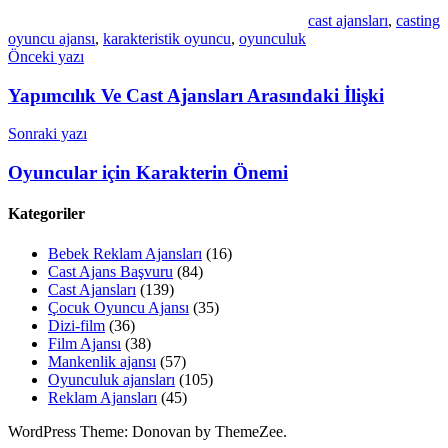
cast ajansları
,
casting
oyuncu ajansı
,
karakteristik oyuncu
,
oyunculuk
Yazı
Önceki yazı
gezinmesi
Yapımcılık Ve Cast Ajansları Arasındaki İlişki
Sonraki yazı
Oyuncular için Karakterin Önemi
Kategoriler
Bebek Reklam Ajansları
(16)
Cast Ajans Başvuru
(84)
Cast Ajansları
(139)
Çocuk Oyuncu Ajansı
(35)
Dizi-film
(36)
Film Ajansı
(38)
Mankenlik ajansı
(57)
Oyunculuk ajansları
(105)
Reklam Ajansları
(45)
WordPress Theme: Donovan by ThemeZee.