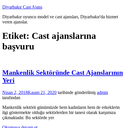
İçeriğe
Diyarbakır Cast Ajans
atla
Diyarbakır oyuncu model ve cast ajansları, Diyarbakır'da hizmet
veren ajanslar.
Etiket:
Cast ajanslarına
başvuru
Mankenlik Sektöründe Cast Ajanslarının
Yeri
Nisan 2, 2018
Kasım 21, 2020
tarihinde gönderilmiş
admin
tarafından
Mankenlik sektörü günümüzde hem kadınların hem de erkeklerin
ilgi göstermekte olduğu sektörlerden bir tanesi olarak karşımıza
çıkmaktadır. Bu sektörde yer
Okumaya devam et