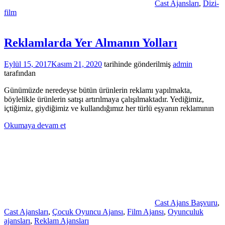
Cast Ajansları
,
Dizi-
film
Reklamlarda Yer Almanın Yolları
Eylül 15, 2017
Kasım 21, 2020
tarihinde gönderilmiş
admin
tarafından
Günümüzde neredeyse bütün ürünlerin reklamı yapılmakta,
böylelikle ürünlerin satışı artırılmaya çalışılmaktadır. Yediğimiz,
içtiğimiz, giydiğimiz ve kullandığımız her türlü eşyanın reklamının
Okumaya devam et
Cast Ajans Başvuru
,
Cast Ajansları
,
Çocuk Oyuncu Ajansı
,
Film Ajansı
,
Oyunculuk
ajansları
,
Reklam Ajansları