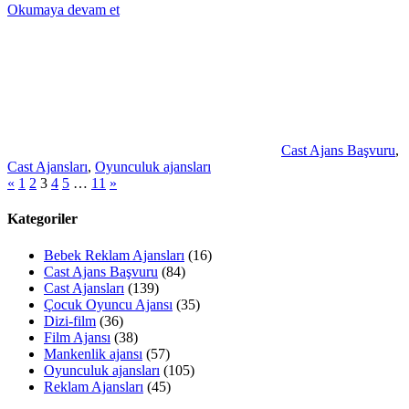
Okumaya devam et
Cast Ajans Başvuru
,
Cast Ajansları
,
Oyunculuk ajansları
Yazı
Önceki
Sonraki
«
1
2
3
4
5
…
11
»
yazılar
yazılar
sayfalaması
Kategoriler
Bebek Reklam Ajansları
(16)
Cast Ajans Başvuru
(84)
Cast Ajansları
(139)
Çocuk Oyuncu Ajansı
(35)
Dizi-film
(36)
Film Ajansı
(38)
Mankenlik ajansı
(57)
Oyunculuk ajansları
(105)
Reklam Ajansları
(45)