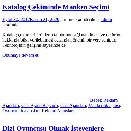
Katalog Çekiminde Manken Seçimi
Eylül 30, 2017
Kasım 21, 2020
tarihinde gönderilmiş
admin
tarafından
Katalog çekimleri ürünlerin tanıtımını sağlanabilmesi ve de ürün
hakkında bilgi verilebilmesi açısından önemli bir yere sahiptir.
Teknolojinin gelişimi sayesinde de
Okumaya devam et
Bebek Reklam
Ajansları
,
Cast Ajans Başvuru
,
Cast Ajansları
,
Mankenlik ajansı
,
Oyunculuk ajansları
,
Reklam Ajansları
Dizi Oyuncusu Olmak İsteyenlere