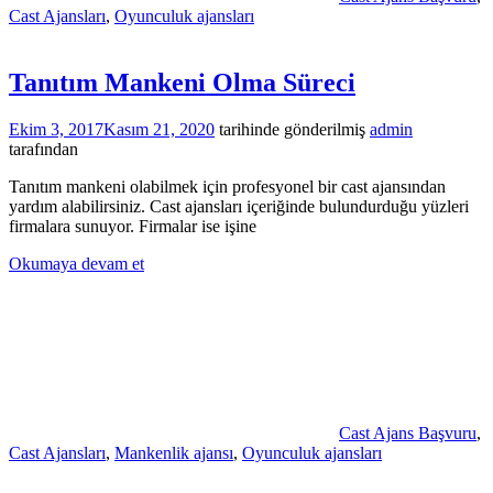
Cast Ajansları
,
Oyunculuk ajansları
Tanıtım Mankeni Olma Süreci
Ekim 3, 2017
Kasım 21, 2020
tarihinde gönderilmiş
admin
tarafından
Tanıtım mankeni olabilmek için profesyonel bir cast ajansından
yardım alabilirsiniz. Cast ajansları içeriğinde bulundurduğu yüzleri
firmalara sunuyor. Firmalar ise işine
Okumaya devam et
Cast Ajans Başvuru
,
Cast Ajansları
,
Mankenlik ajansı
,
Oyunculuk ajansları