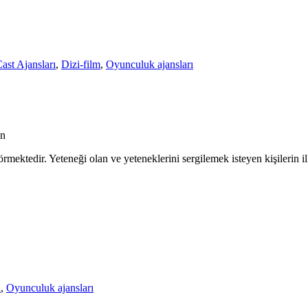
ast Ajansları
,
Dizi-film
,
Oyunculuk ajansları
an
rmektedir. Yeteneği olan ve yeteneklerini sergilemek isteyen kişilerin il
ı
,
Oyunculuk ajansları