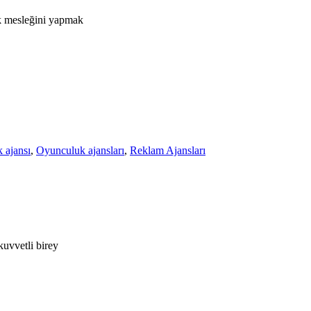
ik mesleğini yapmak
 ajansı
,
Oyunculuk ajansları
,
Reklam Ajansları
kuvvetli birey