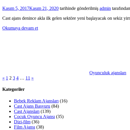
Kasım 5, 2017
Kasım 21, 2020
tarihinde gönderilmiş
admin
tarafında
Cast ajans denince akla ilk gelen sektöre yeni başlayacak on sekiz yirm
Okumaya devam et
Oyunculuk ajansları
Yazı
Önceki
Sonraki
«
1
2
3
4
…
11
»
yazılar
yazılar
sayfalaması
Kategoriler
Bebek Reklam Ajansları
(16)
Cast Ajans Başvuru
(84)
Cast Ajansları
(139)
Çocuk Oyuncu Ajansı
(35)
Dizi-film
(36)
Film Ajansı
(38)