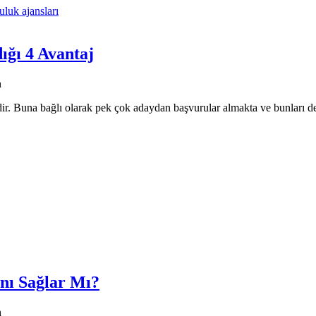
luk ajansları
ığı 4 Avantaj
n
ir. Buna bağlı olarak pek çok adaydan başvurular almakta ve bunları d
anı Sağlar Mı?
n