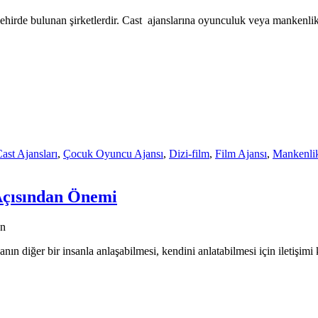
 şehirde bulunan şirketlerdir. Cast ajanslarına oyunculuk veya mankenl
ast Ajansları
,
Çocuk Oyuncu Ajansı
,
Dizi-film
,
Film Ajansı
,
Mankenlik
 Açısından Önemi
an
anın diğer bir insanla anlaşabilmesi, kendini anlatabilmesi için iletişimi 