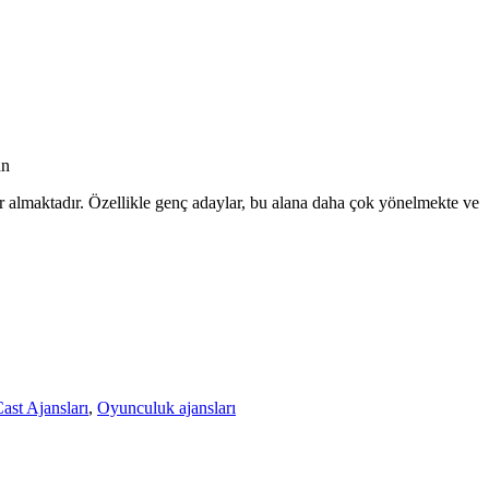
an
 almaktadır. Özellikle genç adaylar, bu alana daha çok yönelmekte ve
ast Ajansları
,
Oyunculuk ajansları