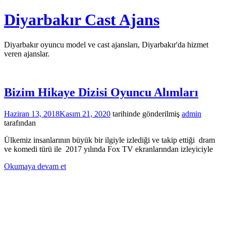
İçeriğe
Diyarbakır Cast Ajans
atla
Diyarbakır oyuncu model ve cast ajansları, Diyarbakır'da hizmet
veren ajanslar.
Bizim Hikaye Dizisi Oyuncu Alımları
Haziran 13, 2018
Kasım 21, 2020
tarihinde gönderilmiş
admin
tarafından
Ülkemiz insanlarının büyük bir ilgiyle izlediği ve takip ettiği dram
ve komedi türü ile 2017 yılında Fox TV ekranlarından izleyiciyle
Okumaya devam et